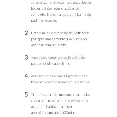
caramelizar e acrescente a água. Deixe
ferver até derreter o açúcar por
completo, transfira para uma forma de
pudim e reserve.
2
Bata o milho e o leite no liquidificador
por aproximadamente 4 minutos ou
até ficar bem triturado.
3
Passe pela peneira e volte o líquido
para o liquidificador limpo.
4
Acrescente os demais ingredientes e
bata por aproximadamente 3 minutos.
5
Transfira para forma com o caramelo,
cubra com papel alumínio e leve para
assar em banho-maria por
aproximadamente 1h20min.