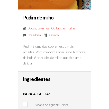
Pudim de milho
Doces
,
Legumes
,
Quitandas
,
Tortas
Brasileira
Assado
Pudim é uma das sobremesas mais
amadas. Você concorda com isso? A receita
de hoje é de pudim de milho que fica uma
delícia.
Ingredientes
PARA A CALDA:
1 xícara de açúcar Cristal