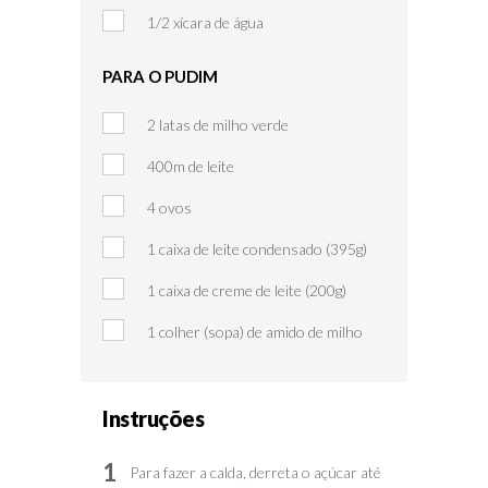
1/2 xícara de água
PARA O PUDIM
2 latas de milho verde
400m de leite
4 ovos
1 caixa de leite condensado (395g)
1 caixa de creme de leite (200g)
1 colher (sopa) de amido de milho
Instruções
1
Para fazer a calda, derreta o açúcar até