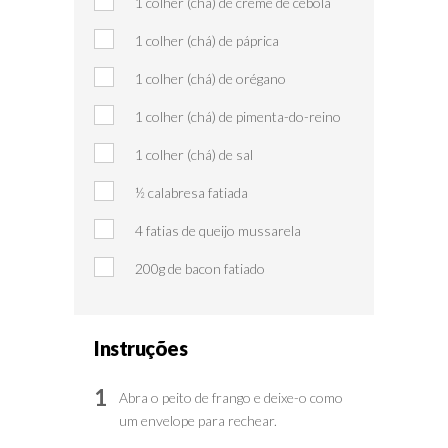
1 colher (chá) de creme de cebola
1 colher (chá) de páprica
1 colher (chá) de orégano
1 colher (chá) de pimenta-do-reino
1 colher (chá) de sal
½ calabresa fatiada
4 fatias de queijo mussarela
200g de bacon fatiado
Instruções
1
Abra o peito de frango e deixe-o como
um envelope para rechear.