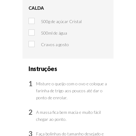
CALDA
500g de açúcar Cristal
500ml de água
Cravos a gosto
Instruções
1
Misture o queijo com o ovo e coloque a
farinha de trigo aos poucos até dar o
ponto de enrolar.
2
A massa fica bem macia e muito fácil
chegar ao ponto.
3
Faça bolinhas do tamanho desejado e