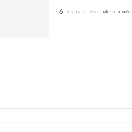
6
Sirva com canela e finalize com amên