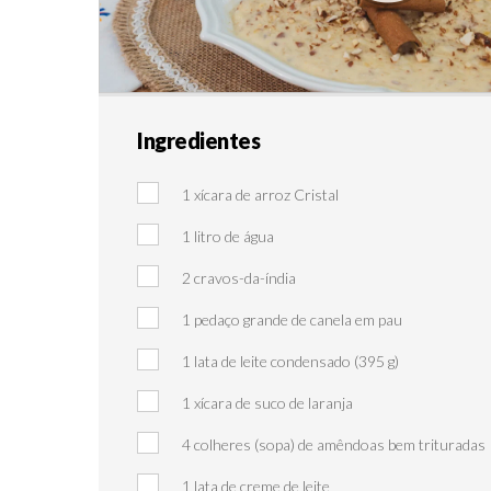
Ingredientes
1 xícara de arroz Cristal
1 litro de água
2 cravos-da-índia
1 pedaço grande de canela em pau
1 lata de leite condensado (395 g)
1 xícara de suco de laranja
4 colheres (sopa) de amêndoas bem trituradas
1 lata de creme de leite