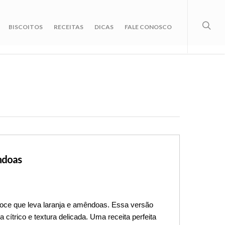
BISCOITOS
RECEITAS
DICAS
FALE CONOSCO
ndoas
oce que leva laranja e amêndoas. Essa versão 
ítrico e textura delicada. Uma receita perfeita 