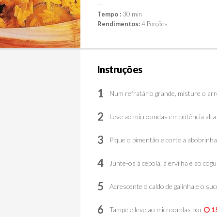
--
Tempo :
30 min
Rendimentos:
4 Porções
Instruções
1
Num refratário grande, misture o arroz
2
Leve ao microondas em potência alta
3
Pique o pimentão e corte a abobrinha
4
Junte-os à cebola, à ervilha e ao cog
5
Acrescente o caldo de galinha e o suco
6
Tampe e leve ao microondas por
1