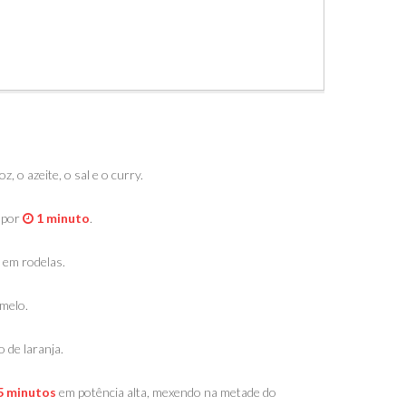
, o azeite, o sal e o curry.
 por
1 minuto
.
 em rodelas.
umelo.
 de laranja.
5 minutos
em potência alta, mexendo na metade do