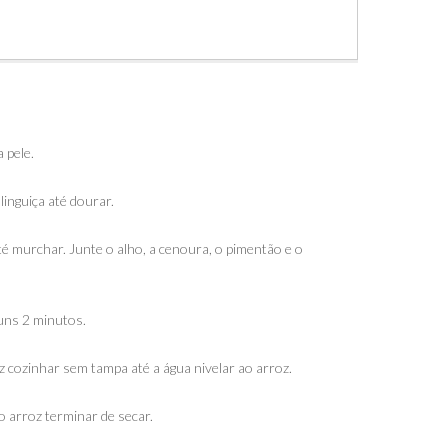
 pele.
linguiça até dourar.
té murchar. Junte o alho, a cenoura, o pimentão e o
 uns 2 minutos.
z cozinhar sem tampa até a água nivelar ao arroz.
 o arroz terminar de secar.