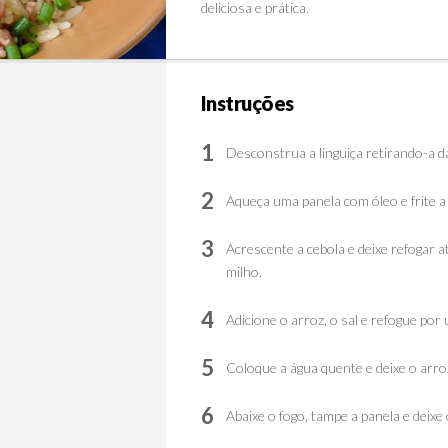
deliciosa e prática.
Instruções
1
Desconstrua a linguiça retirando-a da
2
Aqueça uma panela com óleo e frite a 
3
Acrescente a cebola e deixe refogar a
milho.
4
Adicione o arroz, o sal e refogue por
5
Coloque a água quente e deixe o arro
6
Abaixe o fogo, tampe a panela e deixe