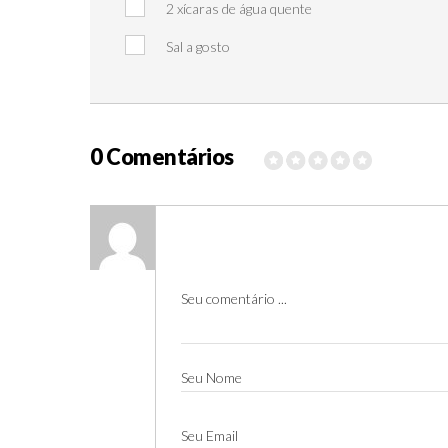
2 xícaras de água quente
Sal a gosto
0 Comentários
Seu comentário ...
Seu Nome
Seu Email