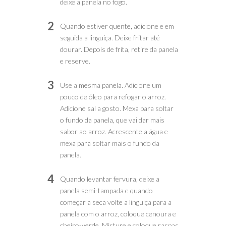
deixe a panela no fogo.
2
Quando estiver quente, adicione e em
seguida a linguiça. Deixe fritar até
dourar. Depois de frita, retire da panela
e reserve.
3
Use a mesma panela. Adicione um
pouco de óleo para refogar o arroz.
Adicione sal a gosto. Mexa para soltar
o fundo da panela, que vai dar mais
sabor ao arroz. Acrescente a água e
mexa para soltar mais o fundo da
panela.
4
Quando levantar fervura, deixe a
panela semi-tampada e quando
começar a seca volte a linguiça para a
panela com o arroz, coloque cenoura e
cheiro-verde. Misture e coloque raspas