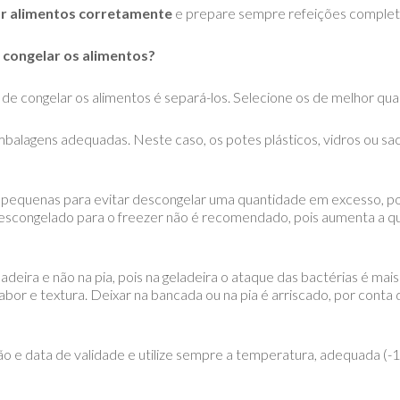
ar alimentos corretamente
e prepare sempre refeições complet
 congelar os alimentos?
 de congelar os alimentos é separá-los. Selecione os de melhor qual
alagens adequadas. Neste caso, os potes plásticos, vidros ou sac
s pequenas para evitar descongelar uma quantidade em excesso, po
i descongelado para o freezer não é recomendado, pois aumenta a 
adeira e não na pia, pois na geladeira o ataque das bactérias é mai
bor e textura. Deixar na bancada ou na pia é arriscado, por conta 
ão e data de validade e utilize sempre a temperatura, adequada 