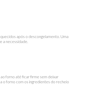
 aquecidos após o descongelamento. Uma
me a necessidade.
 ao forno até ficar firme sem deixar
e a o forno com os ingredientes do recheio