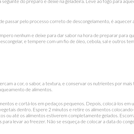
dia seguinte do preparo e deixe na geladeira. Leve ao fogo para a
de passar pelo processo correto de descongelamento, é aquecer a 
tempero nenhum e deixe para dar sabor na hora de preparar para qu
descongelar, e tempere com um fio de óleo, cebola, sal e outros te
ercam a cor, o sabor, a textura, e conservar os nutrientes por mai
anqueamento de alimentos.
imentos e cortá-los em pedaços pequenos. Depois, colocá-los em 
egetais dentro. Espere 2 minutos e retire os alimentos colocand
utos ou até os alimentos estiverem completamente gelados. Escorr
 para levar ao freezer. Não se esqueça de colocar a data do cong