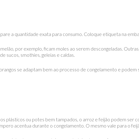
 separe a quantidade exata para consumo. Coloque etiqueta na em
e melão, por exemplo, ficam moles ao serem descongeladas. Outra
 de sucos, smothies, geleias e caldas.
morangos se adaptam bem ao processo de congelamento e podem se
s plásticos ou potes bem tampados, o arroz e feijão podem ser c
tempero acentua durante o congelamento. O mesmo vale para o feijã