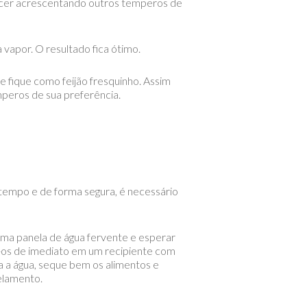
quecer acrescentando outros temperos de
vapor. O resultado fica ótimo.
e fique como feijão fresquinho. Assim
mperos de sua preferência.
s tempo e de forma segura, é necessário
uma panela de água fervente e esperar
o-os de imediato em um recipiente com
a a água, seque bem os alimentos e
elamento.