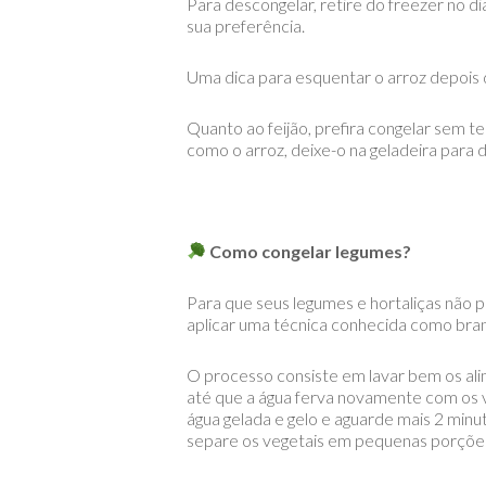
Para descongelar, retire do freezer no 
sua preferência.
Uma dica para esquentar o arroz depois 
Quanto ao feijão, prefira congelar sem 
como o arroz, deixe-o na geladeira para 
Como congelar legumes?
Para que seus legumes e hortaliças não p
aplicar uma técnica conhecida como br
O processo consiste em lavar bem os al
até que a água ferva novamente com os v
água gelada e gelo e aguarde mais 2 min
separe os vegetais em pequenas porções