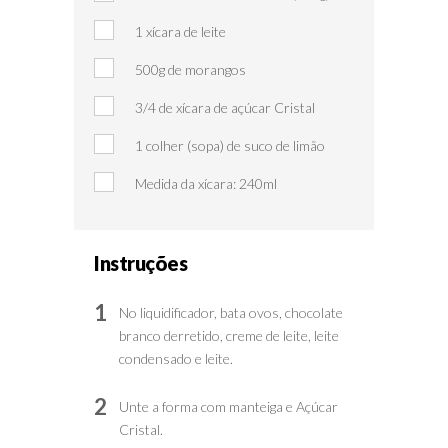
1 xícara de leite
500g de morangos
3/4 de xícara de açúcar Cristal
1 colher (sopa) de suco de limão
Medida da xícara: 240ml
Instruções
1
No liquidificador, bata ovos, chocolate
branco derretido, creme de leite, leite
condensado e leite.
2
Unte a forma com manteiga e Açúcar
Cristal.