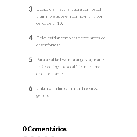
3
Despeje a mistura, cubra com papel-
alumínio e asse em banho-maria por
cerca de 1h10.
4
Deixe esfriar completamente antes de
desenformar.
5
Para a calda: leve morangos, açúcar e
limão ao fogo baixo até formar uma
calda brilhante.
6
Cubra o pudim com a calda e sirva
gelado.
0 Comentários