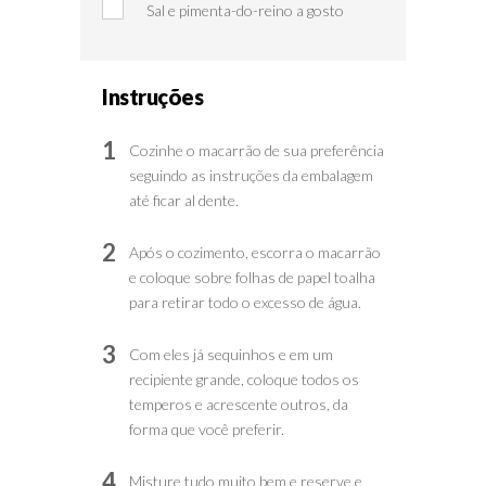
Sal e pimenta-do-reino a gosto
Instruções
1
Cozinhe o macarrão de sua preferência
seguindo as instruções da embalagem
até ficar al dente.
2
Após o cozimento, escorra o macarrão
e coloque sobre folhas de papel toalha
para retirar todo o excesso de água.
3
Com eles já sequinhos e em um
recipiente grande, coloque todos os
temperos e acrescente outros, da
forma que você preferir.
4
Misture tudo muito bem e reserve e