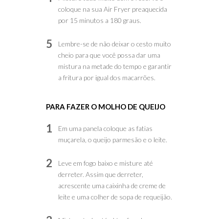
coloque na sua Air Fryer preaquecida
por 15 minutos a 180 graus.
5
Lembre-se de não deixar o cesto muito
cheio para que você possa dar uma
mistura na metade do tempo e garantir
a fritura por igual dos macarrões.
PARA FAZER O MOLHO DE QUEIJO
1
Em uma panela coloque as fatias
muçarela, o queijo parmesão e o leite.
2
Leve em fogo baixo e misture até
derreter. Assim que derreter,
acrescente uma caixinha de creme de
leite e uma colher de sopa de requeijão.