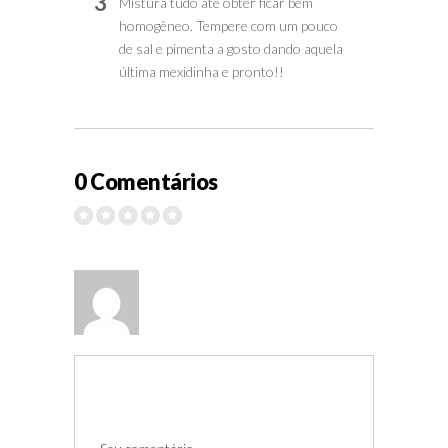
3
Mistura tudo até obter ficar bem
homogêneo. Tempere com um pouco
de sal e pimenta a gosto dando aquela
última mexidinha e pronto!!
0 Comentários