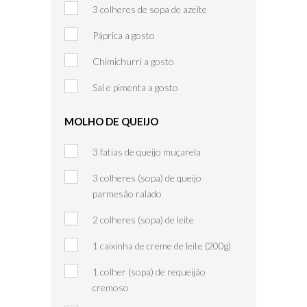
3 colheres de sopa de azeite
Páprica a gosto
Chimichurri a gosto
Sal e pimenta a gosto
MOLHO DE QUEIJO
3 fatias de queijo muçarela
3 colheres (sopa) de queijo
parmesão ralado
2 colheres (sopa) de leite
1 caixinha de creme de leite (200g)
1 colher (sopa) de requeijão
cremoso