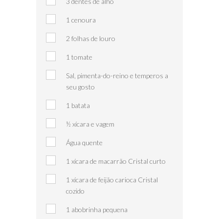
3 dentes de alho
1 cenoura
2 folhas de louro
1 tomate
Sal, pimenta-do-reino e temperos a
seu gosto
1 batata
½ xícara e vagem
Água quente
1 xícara de macarrão Cristal curto
1 xícara de feijão carioca Cristal
cozido
1 abobrinha pequena