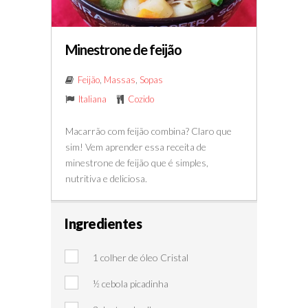
Minestrone de feijão
Feijão
,
Massas
,
Sopas
Italiana
Cozido
Macarrão com feijão combina? Claro que
sim! Vem aprender essa receita de
minestrone de feijão que é simples,
nutritiva e deliciosa.
Ingredientes
1 colher de óleo Cristal
½ cebola picadinha