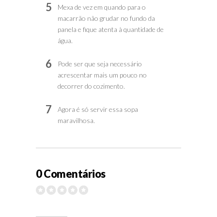
5
Mexa de vez em quando para o
macarrão não grudar no fundo da
panela e fique atenta à quantidade de
água.
6
Pode ser que seja necessário
acrescentar mais um pouco no
decorrer do cozimento.
7
Agora é só servir essa sopa
maravilhosa.
0 Comentários