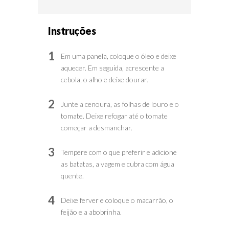
Instruções
1
Em uma panela, coloque o óleo e deixe
aquecer. Em seguida, acrescente a
cebola, o alho e deixe dourar.
2
Junte a cenoura, as folhas de louro e o
tomate. Deixe refogar até o tomate
começar a desmanchar.
3
Tempere com o que preferir e adicione
as batatas, a vagem e cubra com água
quente.
4
Deixe ferver e coloque o macarrão, o
feijão e a abobrinha.