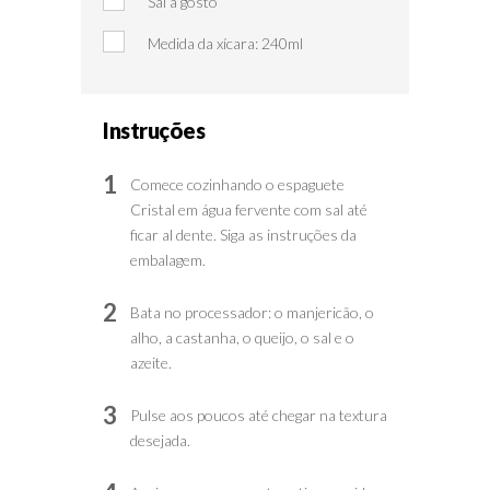
Sal a gosto
Medida da xícara: 240ml
Instruções
1
Comece cozinhando o espaguete
Cristal em água fervente com sal até
ficar al dente. Siga as instruções da
embalagem.
2
Bata no processador: o manjericão, o
alho, a castanha, o queijo, o sal e o
azeite.
3
Pulse aos poucos até chegar na textura
desejada.