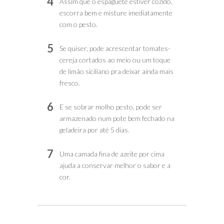
4
Assim que o espaguete estiver cozido,
escorra bem e misture imediatamente
com o pesto.
5
Se quiser, pode acrescentar tomates-
cereja cortados ao meio ou um toque
de limão siciliano pra deixar ainda mais
fresco.
6
E se sobrar molho pesto, pode ser
armazenado num pote bem fechado na
geladeira por até 5 dias.
7
Uma camada fina de azeite por cima
ajuda a conservar melhor o sabor e a
cor.