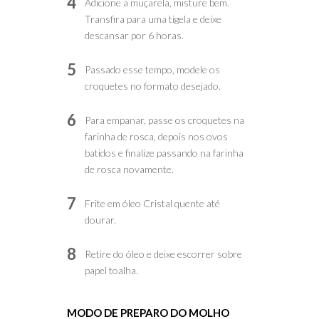
4
Adicione a muçarela, misture bem.
Transfira para uma tigela e deixe
descansar por 6 horas.
5
Passado esse tempo, modele os
croquetes no formato desejado.
6
Para empanar, passe os croquetes na
farinha de rosca, depois nos ovos
batidos e finalize passando na farinha
de rosca novamente.
7
Frite em óleo Cristal quente até
dourar.
8
Retire do óleo e deixe escorrer sobre
papel toalha.
MODO DE PREPARO DO MOLHO