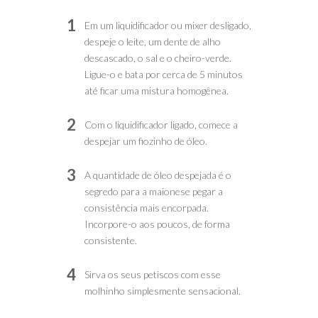
1
Em um liquidificador ou mixer desligado,
despeje o leite, um dente de alho
descascado, o sal e o cheiro-verde.
Ligue-o e bata por cerca de 5 minutos
até ficar uma mistura homogênea.
2
Com o liquidificador ligado, comece a
despejar um fiozinho de óleo.
3
A quantidade de óleo despejada é o
segredo para a maionese pegar a
consistência mais encorpada.
Incorpore-o aos poucos, de forma
consistente.
4
Sirva os seus petiscos com esse
molhinho simplesmente sensacional.