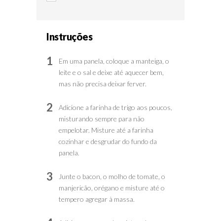
Instruções
1
Em uma panela, coloque a manteiga, o
leite e o sal e deixe até aquecer bem,
mas não precisa deixar ferver.
2
Adicione a farinha de trigo aos poucos,
misturando sempre para não
empelotar. Misture até a farinha
cozinhar e desgrudar do fundo da
panela.
3
Junte o bacon, o molho de tomate, o
manjericão, orégano e misture até o
tempero agregar à massa.