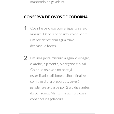
mantendo na geladeira.
CONSERVA DE OVOS DE CODORNA
1
Cozinhe os ovos com a água, o sal e o
vinagre. Depois de cozido, coloque em
um recipiente com água fria e
descasque todos.
2
Em uma jarra misture a água, o vinagre,
o azeite, a pimenta, o orégano e o sal.
Coloque os ovos no pote já
esterilizado, adicione o alho e finalize
com a mistura preparada. Leve à
geladeira e aguarde por 2 a 3 dias antes
do consumo. Mantenha sempre essa
conserva na geladeira.