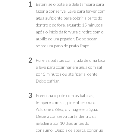
1
Esterilize o pote e a dele tampara para
fazer a conserva. Leve para ferver com
água suficiente para cobrir a parte de
dentro e de fora, aguarde 15 minutos
após o início da fervura e retire com o
auxílio de um pegador. Deixe secar
sobre um pano de prato limpo.
2
Fure as batatas com ajuda de uma faca
e leve para cozinhar em água com sal
por 5 minutos ou até ficar al dente.
Deixe esfriar.
3
Preencha o pote com as batatas,
tempere com sal, pimenta e louro.
Adicione o óleo, o vinagre e a água.
Deixe a conserva curtir dentro da
geladeira por 10 dias antes do
consumo. Depois de aberta, continue