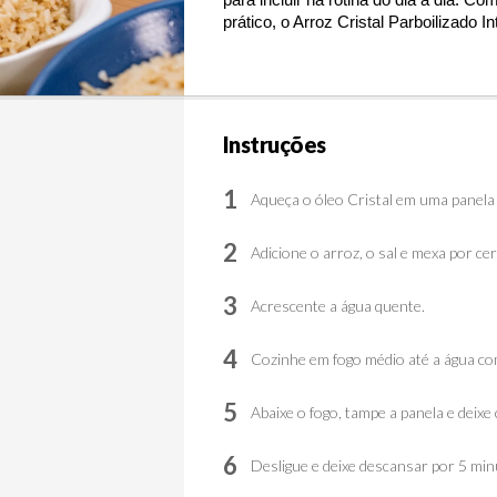
para incluir na rotina do dia a dia. 
Com 
prático, o Arroz Cristal Parboilizado In
Instruções
1
Aqueça o óleo Cristal em uma panela e
2
Adicione o arroz, o sal e mexa por ce
3
Acrescente a água quente.
4
Cozinhe em fogo médio até a água co
5
Abaixe o fogo, tampe a panela e deix
6
Desligue e deixe descansar por 5 min