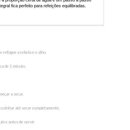
a proporção certa de água e um passo a passo 
tegral fica perfeito para refeições equilibradas.
 refogue a cebola e o alho.
rca de 1 minuto.
meçar a secar.
e cozinhar até secar completamente.
utos antes de servir.