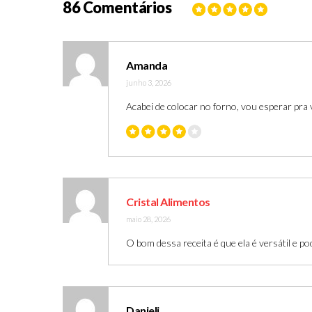
86 Comentários
Amanda
junho 3, 2026
Acabei de colocar no forno, vou esperar pra 
Cristal Alimentos
maio 28, 2026
O bom dessa receita é que ela é versátil e po
Danieli