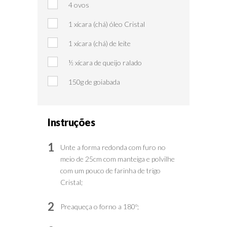
4 ovos
1 xícara (chá) óleo Cristal
1 xícara (chá) de leite
½ xícara de queijo ralado
150g de goiabada
Instruções
1
Unte a forma redonda com furo no
meio de 25cm com manteiga e polvilhe
com um pouco de farinha de trigo
Cristal;
2
Preaqueça o forno a 180º;