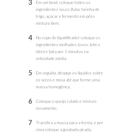
3
Em um bowl, coloque todos os
ingredientes secos (fubá, farinha de
trigo, açúcar e fermento em pó) e
misture bem;
4
No copo do liquidificador coloque os
ingredientes molhados (ovos, leite e
óleo) e bata por 5 minutos na
velocidade média;
5
Em seguida, despeje os líquidos sobre
os secos e mexa até que forme uma
massa homogênea;
6
Coloque o queijo ralado e misture
novamente;
7
Transfira a massa para a forma, e por
cima coloque a goiabada picada;