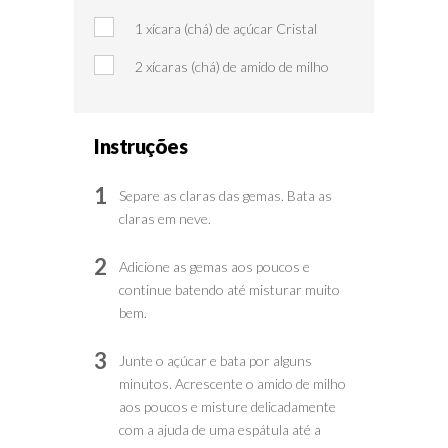
1 xícara (chá) de açúcar Cristal
2 xícaras (chá) de amido de milho
Instruções
1
Separe as claras das gemas. Bata as
claras em neve.
2
Adicione as gemas aos poucos e
continue batendo até misturar muito
bem.
3
Junte o açúcar e bata por alguns
minutos. Acrescente o amido de milho
aos poucos e misture delicadamente
com a ajuda de uma espátula até a