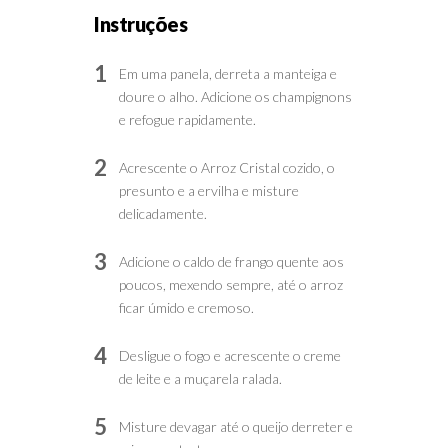
Instruções
1
Em uma panela, derreta a manteiga e
doure o alho. Adicione os champignons
e refogue rapidamente.
2
Acrescente o Arroz Cristal cozido, o
presunto e a ervilha e misture
delicadamente.
3
Adicione o caldo de frango quente aos
poucos, mexendo sempre, até o arroz
ficar úmido e cremoso.
4
Desligue o fogo e acrescente o creme
de leite e a muçarela ralada.
5
Misture devagar até o queijo derreter e