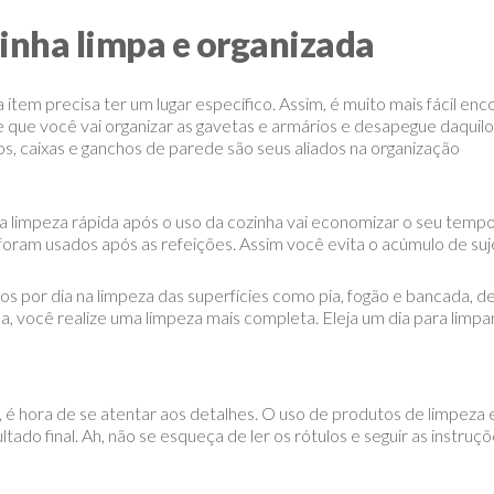
inha limpa e organizada
item precisa ter um lugar específico. Assim, é muito mais fácil enc
 que você vai organizar as gavetas e armários e desapegue daquilo
os, caixas e ganchos de parede são seus aliados na organização
limpeza rápida após o uso da cozinha vai economizar o seu tempo a
 foram usados após as refeições. Assim você evita o acúmulo de suje
s por dia na limpeza das superfícies como pia, fogão e bancada, d
a, você realize uma limpeza mais completa. Eleja um dia para limpar 
, é hora de se atentar aos detalhes. O uso de produtos de limpeza e
ltado final. Ah, não se esqueça de ler os rótulos e seguir as instru