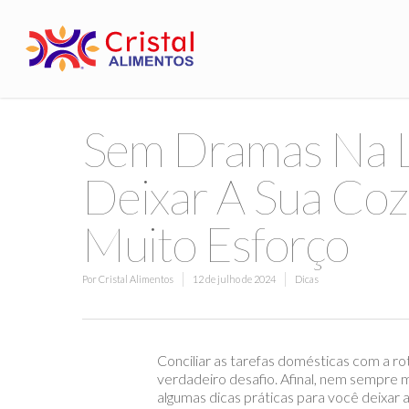
Sem Dramas Na L
Deixar A Sua Coz
Muito Esforço
Por
Cristal Alimentos
12 de julho de 2024
Dicas
Conciliar as tarefas domésticas com a ro
verdadeiro desafio. Afinal, nem sempre m
algumas dicas práticas para você deixar 