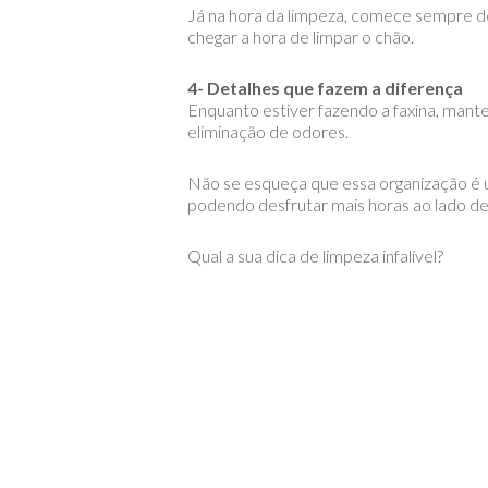
Já na hora da limpeza, comece sempre de c
chegar a hora de limpar o chão.
4- Detalhes que fazem a diferença
Enquanto estiver fazendo a faxina, mante
eliminação de odores.
Não se esqueça que essa organização é u
podendo desfrutar mais horas ao lado de 
Qual a sua dica de limpeza infalível?