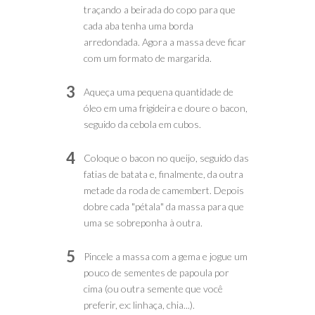
traçando a beirada do copo para que
cada aba tenha uma borda
arredondada. Agora a massa deve ficar
com um formato de margarida.
3
Aqueça uma pequena quantidade de
óleo em uma frigideira e doure o bacon,
seguido da cebola em cubos.
4
Coloque o bacon no queijo, seguido das
fatias de batata e, finalmente, da outra
metade da roda de camembert. Depois
dobre cada "pétala" da massa para que
uma se sobreponha à outra.
5
Pincele a massa com a gema e jogue um
pouco de sementes de papoula por
cima (ou outra semente que você
preferir, ex: linhaça, chia...).