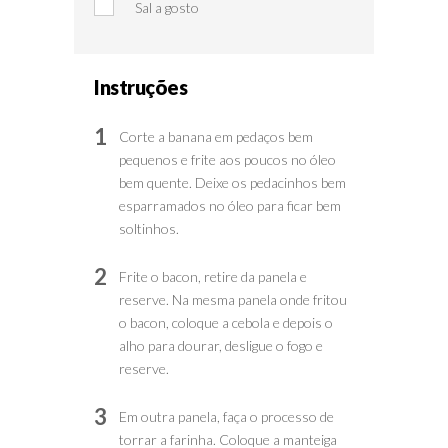
Sal a gosto
Instruções
1
Corte a banana em pedaços bem
pequenos e frite aos poucos no óleo
bem quente. Deixe os pedacinhos bem
esparramados no óleo para ficar bem
soltinhos.
2
Frite o bacon, retire da panela e
reserve. Na mesma panela onde fritou
o bacon, coloque a cebola e depois o
alho para dourar, desligue o fogo e
reserve.
3
Em outra panela, faça o processo de
torrar a farinha. Coloque a manteiga