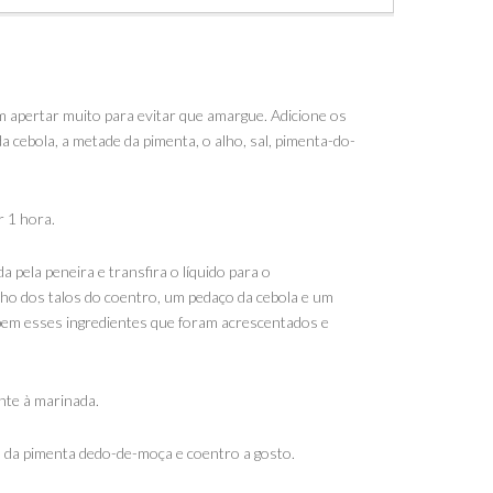
m apertar muito para evitar que amargue. Adicione os
da cebola, a metade da pimenta, o alho, sal, pimenta-do-
r 1 hora.
pela peneira e transfira o líquido para o
nho dos talos do coentro, um pedaço da cebola e um
 bem esses ingredientes que foram acrescentados e
unte à marinada.
, da pimenta dedo-de-moça e coentro a gosto.