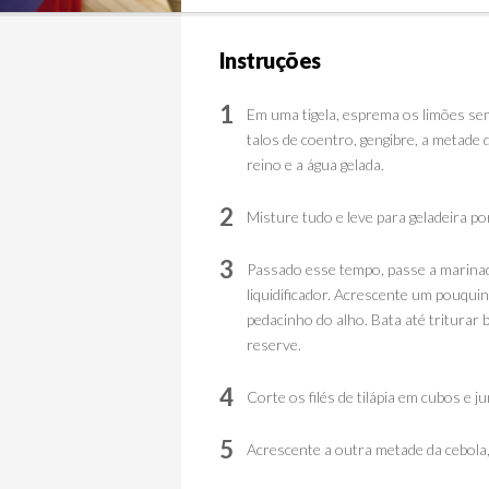
Instruções
1
Em uma tigela, esprema os limões se
talos de coentro, gengibre, a metade 
reino e a água gelada.
2
Misture tudo e leve para geladeira po
3
Passado esse tempo, passe a marinada 
liquidificador. Acrescente um pouqui
pedacinho do alho. Bata até triturar
reserve.
4
Corte os filés de tilápia em cubos e j
5
Acrescente a outra metade da cebola