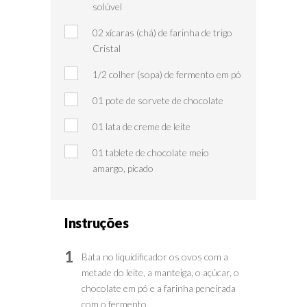
solúvel
02 xícaras (chá) de farinha de trigo
Cristal
1/2 colher (sopa) de fermento em pó
01 pote de sorvete de chocolate
01 lata de creme de leite
01 tablete de chocolate meio
amargo, picado
Instruções
1
Bata no liquidificador os ovos com a
metade do leite, a manteiga, o açúcar, o
chocolate em pó e a farinha peneirada
com o fermento.