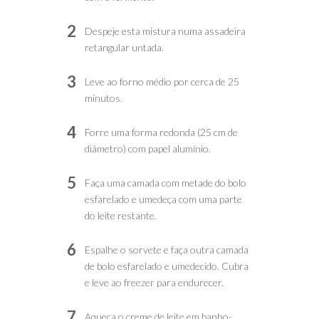
2
Despeje esta mistura numa assadeira
retangular untada.
3
Leve ao forno médio por cerca de 25
minutos.
4
Forre uma forma redonda (25 cm de
diâmetro) com papel alumínio.
5
Faça uma camada com metade do bolo
esfarelado e umedeça com uma parte
do leite restante.
6
Espalhe o sorvete e faça outra camada
de bolo esfarelado e umedecido. Cubra
e leve ao freezer para endurecer.
7
Aqueça o creme de leite em banho-