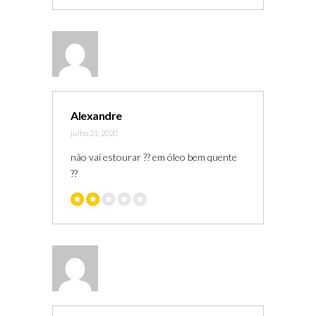
Alexandre
julho 21, 2020
não vai estourar ?? em óleo bem quente
??