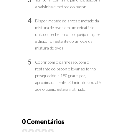
a salsinha e metade do bacon.
4
Dispor metade do arroz e metade da
mistura de ovos em um refratário
untado, rechear com o queijo muçarela
e dispor o restante do arroz e da
mistura de ovos.
5
Cobrir com o parmesão, com o
restante do bacon e levar ao forno
preaquecido a 180 graus por,
aproximadamente, 30 minutos ou até
que o queijo esteja gratinado.
0 Comentários