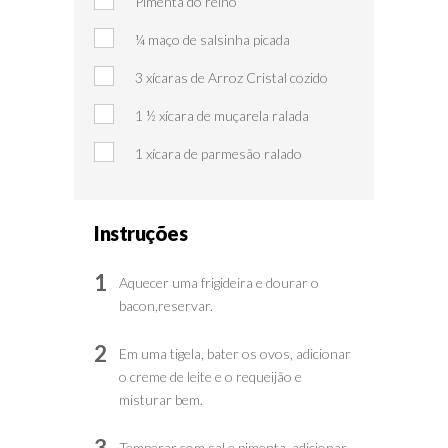
Pimenta do reino
¼ maço de salsinha picada
3 xícaras de Arroz Cristal cozido
1 ½ xícara de muçarela ralada
1 xícara de parmesão ralado
Instruções
1
Aquecer uma frigideira e dourar o
bacon,reservar.
2
Em uma tigela, bater os ovos, adicionar
o creme de leite e o requeijão e
misturar bem.
3
Temperar com sal e pimenta, adicionar