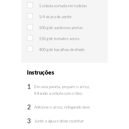
1 cebola cortada em rodelas
1/4 xícara de azeite
100 g de azeitonas pretas
150 g de tomates secos
400 g de bacalhau desfiado
Instruções
1
Em uma panela, prepare o arroz,
fritando a cebola com o óleo
2
Adicione o arroz, refogando bem
3
Junte a água e deixe cozinhar