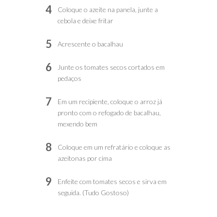
4
Coloque o azeite na panela, junte a
cebola e deixe fritar
5
Acrescente o bacalhau
6
Junte os tomates secos cortados em
pedaços
7
Em um recipiente, coloque o arroz já
pronto com o refogado de bacalhau,
mexendo bem
8
Coloque em um refratário e coloque as
azeitonas por cima
9
Enfeite com tomates secos e sirva em
seguida. (Tudo Gostoso)