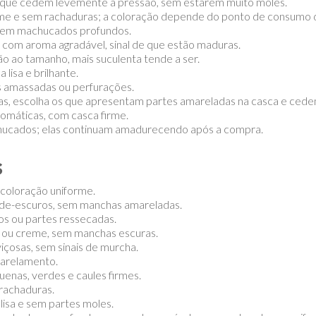
 e que cedem levemente à pressão, sem estarem muito moles.
me e sem rachaduras; a coloração depende do ponto de consumo 
, sem machucados profundos.
 com aroma agradável, sinal de que estão maduras.
o ao tamanho, mais suculenta tende a ser.
 lisa e brilhante.
es amassadas ou perfurações.
as, escolha os que apresentam partes amareladas na casca e ced
romáticas, com casca firme.
chucados; elas continuam amadurecendo após a compra.
s
 coloração uniforme.
rde-escuros, sem manchas amareladas.
ros ou partes ressecadas.
 ou creme, sem manchas escuras.
içosas, sem sinais de murcha.
marelamento.
enas, verdes e caules firmes.
 rachaduras.
lisa e sem partes moles.