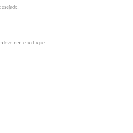
desejado.
em levemente ao toque.