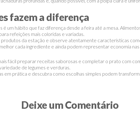
rachaduras profundas e, quando possível, com a polpa clara e unifo
es fazem a diferença
s é um hábito que faz diferença desde a feira até a mesa. Aliment
ra refeições mais coloridas e variadas.
 produtos da estação e observe atentamente características como 
melhor cada ingrediente e ainda podem representar economia nas
ais fácil preparar receitas saborosas e completar o prato com com
variedade de legumes e verduras.
cas em prática e descubra como escolhas simples podem transformar
Deixe um Comentário