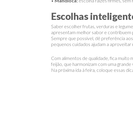
•
Mandioca:
escolha raízes firmes, sem 
Escolhas inteligent
Saber escolher frutas, verduras e legume
apresentam melhor sabor e contribuem pa
Sempre que possível, dê preferência aos
pequenos cuidados ajudam a aproveitar 
Com alimentos de qualidade, fica muito m
feijão, que harmonizam com uma grande 
Na próxima ida à feira, coloque essas di