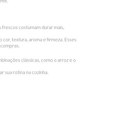
rme.
os frescos costumam durar mais,
cor, textura, aroma e firmeza. Esses
 compras.
binações clássicas, como o arroz e o
 sua rotina na cozinha.