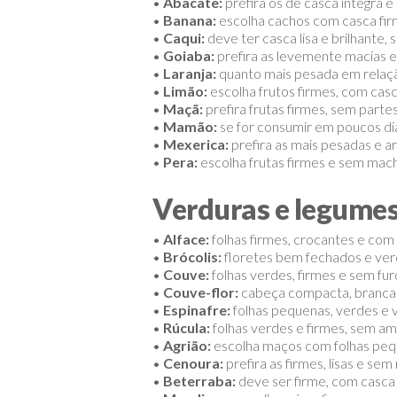
•
Abacate:
prefira os de casca íntegra
•
Banana:
escolha cachos com casca fir
•
Caqui:
deve ter casca lisa e brilhante
•
Goiaba:
prefira as levemente macias e
•
Laranja:
quanto mais pesada em relaçã
•
Limão:
escolha frutos firmes, com casca
•
Maçã:
prefira frutas firmes, sem part
•
Mamão:
se for consumir em poucos di
•
Mexerica:
prefira as mais pesadas e a
•
Pera:
escolha frutas firmes e sem ma
Verduras e legume
•
Alface:
folhas firmes, crocantes e com
•
Brócolis:
floretes bem fechados e ve
•
Couve:
folhas verdes, firmes e sem fu
•
Couve-flor:
cabeça compacta, branca
•
Espinafre:
folhas pequenas, verdes e v
•
Rúcula:
folhas verdes e firmes, sem a
•
Agrião:
escolha maços com folhas pequ
•
Cenoura:
prefira as firmes, lisas e sem
•
Beterraba:
deve ser firme, com casca 