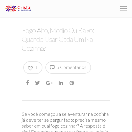
Fogo Alto, Médio Ou Baixo:
Quando Usar Cada Um Na
Cozinha?
1
3 Comentários
Se você começou a se aventurar na cozinha,
já deve ter se perguntado: precisa mesmo
saber em qual fogo cozinhar? A resposta é
sim! Entender quando usar fogo alto, médio