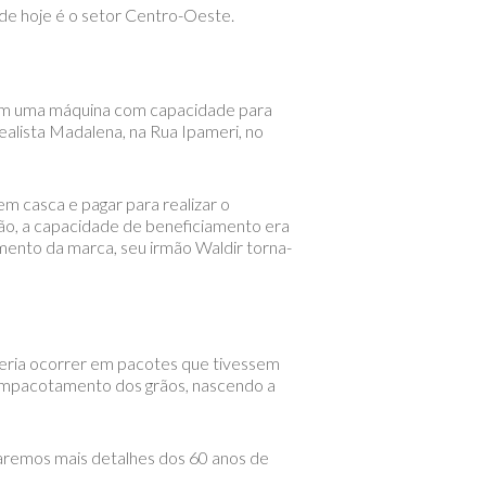
nde hoje é o setor Centro-Oeste.
ram uma máquina com capacidade para
ealista Madalena, na Rua Ipameri, no
em casca e pagar para realizar o
ião, a capacidade de beneficiamento era
imento da marca, seu irmão Waldir torna-
deria ocorrer em pacotes que tivessem
 empacotamento dos grãos, nascendo a
raremos mais detalhes dos 60 anos de