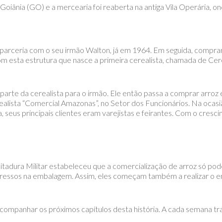
 Goiânia (GO) e a mercearia foi reaberta na antiga Vila Operária, o
 parceria com o seu irmão Walton, já em 1964. Em seguida, comp
om esta estrutura que nasce a primeira cerealista, chamada de Cer
arte da cerealista para o irmão. Ele então passa a comprar arroz 
ealista “Comercial Amazonas”, no Setor dos Funcionários. Na ocas
, seus principais clientes eram varejistas e feirantes. Com o cresc
tadura Militar estabeleceu que a comercialização de arroz só po
pressos na embalagem. Assim, eles começam também a realizar o
companhar os próximos capítulos desta história. A cada semana t