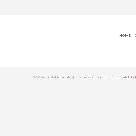
HOME
© 2024 Cristal Alimentos | Desenvolvido por
Marchiori Digital
|
Pol