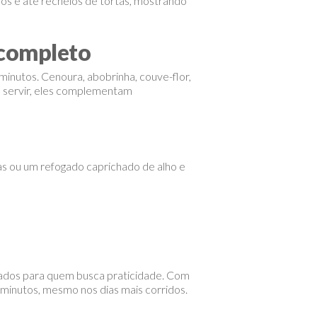
hos e até recheios de tortas, mostrando
 completo
minutos. Cenoura, abobrinha, couve-flor,
e servir, eles complementam
s ou um refogado caprichado de alho e
liados para quem busca praticidade. Com
 minutos, mesmo nos dias mais corridos.