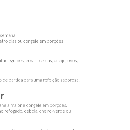
 semana.
atro dias ou congele em porções
r legumes, ervas frescas, queijo, ovos,
nto de partida para uma refeição saborosa.
r
anela maior e congele em porções.
ho refogado, cebola, cheiro-verde ou