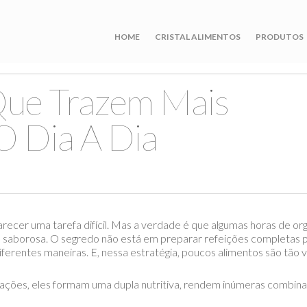
HOME
CRISTAL ALIMENTOS
PRODUTOS
Que Trazem Mais
O Dia A Dia
recer uma tarefa difícil. Mas a verdade é que algumas horas de org
 saborosa. O segredo não está em preparar refeições completas pa
erentes maneiras. E, nessa estratégia, poucos alimentos são tão ve
rações, eles formam uma dupla nutritiva, rendem inúmeras combin