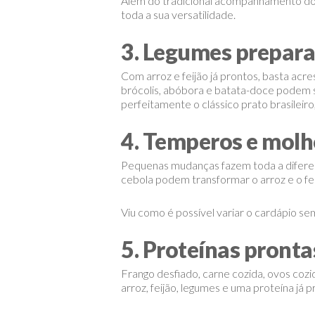
Além do tradicional acompanhamento do a
toda a sua versatilidade.
3. Legumes prepara
Com arroz e feijão já prontos, basta ac
brócolis, abóbora e batata-doce podem 
perfeitamente o clássico prato brasileiro
4. Temperos e molho
Pequenas mudanças fazem toda a diferen
cebola podem transformar o arroz e o fe
Viu como é possível variar o cardápio s
5. Proteínas pronta
Frango desfiado, carne cozida, ovos coz
arroz, feijão, legumes e uma proteína já