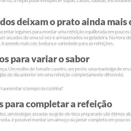
rroz, o feijão pode enriquecer sopas, caldos, saladas, escondidin
dos deixam o prato ainda mais
rescentar legumes para montar uma refeição equilibrada em poucos 
ser assados de uma só vez e armazenados na geladeira. Na hora d
, trazendo mais cor, textura e variedade para as refeições.
s para variar o sabor
ça. Um molho de tomate caseiro, um pesto, uma manteiga de erva
ijão do dia anterior em uma refeição completamente diferente.
em aumentar o tempo na cozinha?
s para completar a refeição
idos, almôndegas assadas ou grão-de-bico preparado são ótimos a
 pronta, é possível montar um almoço ou jantar completo em poucos