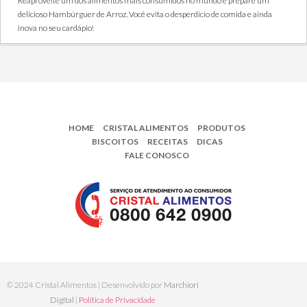
Reaproveite um dos alimentos mais consumidos no mundo e prepare um
delicioso Hambúrguer de Arroz. Você evita o desperdício de comida e ainda
inova no seu cardápio!
HOME
CRISTAL ALIMENTOS
PRODUTOS
BISCOITOS
RECEITAS
DICAS
FALE CONOSCO
© 2024 Cristal Alimentos | Desenvolvido por
Marchiori
Digital
|
Política de Privacidade